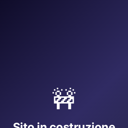
🚧
Sito in costruzione