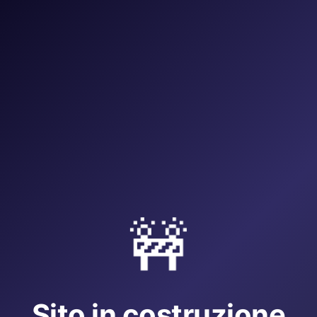
🚧
Sito in costruzione