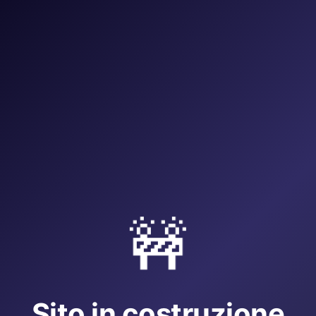
🚧
Sito in costruzione