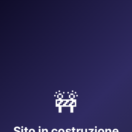
🚧
Sito in costruzione