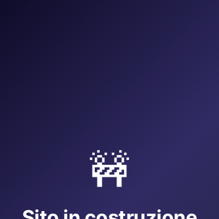
🚧
Sito in costruzione