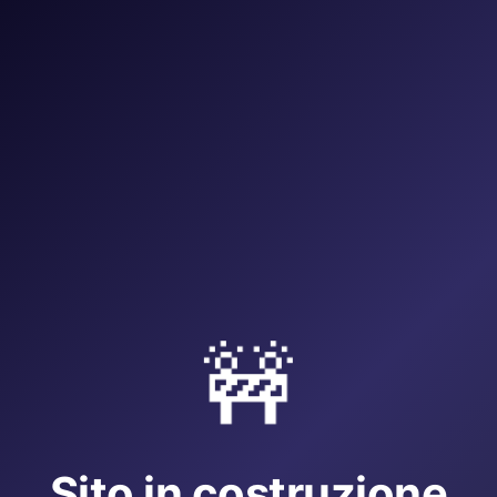
🚧
Sito in costruzione