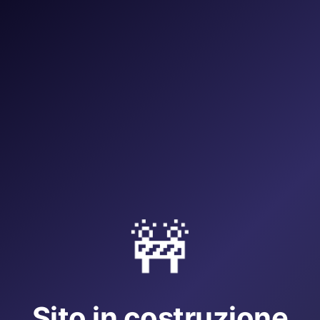
🚧
Sito in costruzione