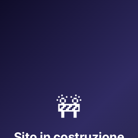
🚧
Sito in costruzione