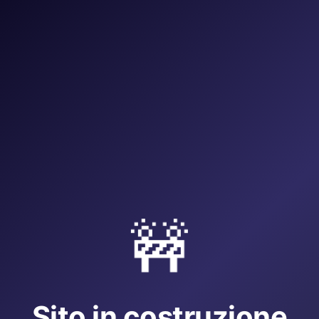
🚧
Sito in costruzione