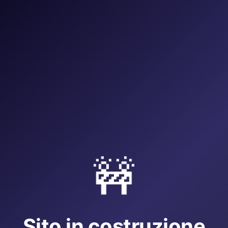
🚧
Sito in costruzione