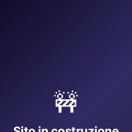
🚧
Sito in costruzione