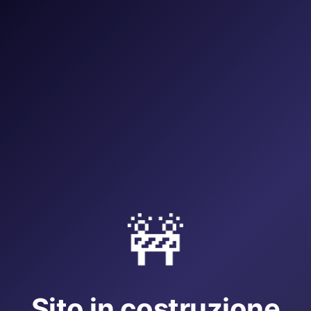
🚧
Sito in costruzione