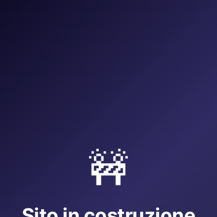
🚧
Sito in costruzione