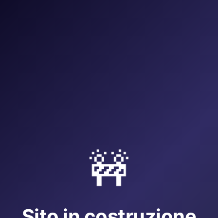
🚧
Sito in costruzione