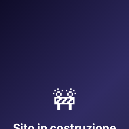
🚧
Sito in costruzione