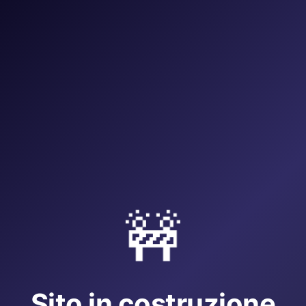
🚧
Sito in costruzione