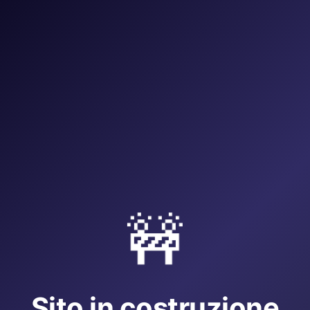
🚧
Sito in costruzione