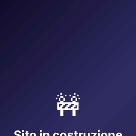
🚧
Sito in costruzione