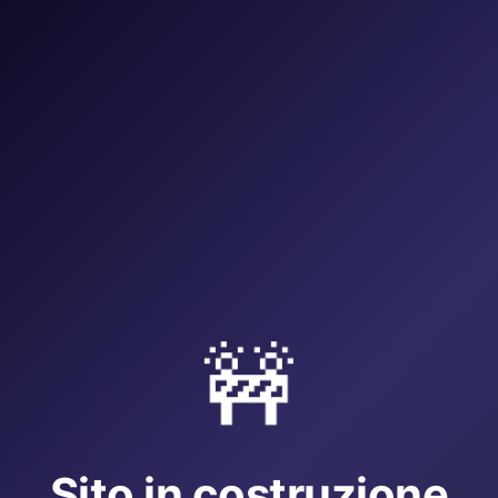
🚧
Sito in costruzione