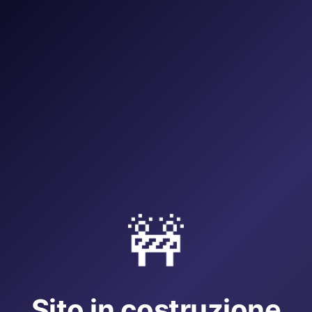
🚧
Sito in costruzione