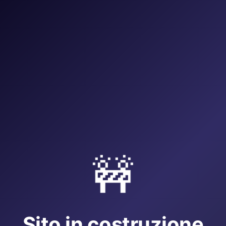
🚧
Sito in costruzione