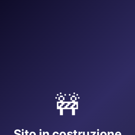
🚧
Sito in costruzione