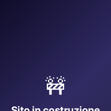
🚧
Sito in costruzione