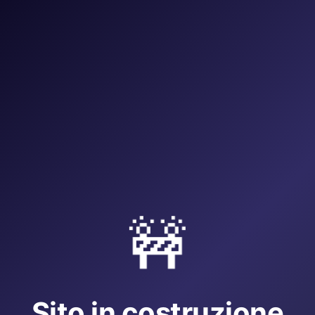
🚧
Sito in costruzione