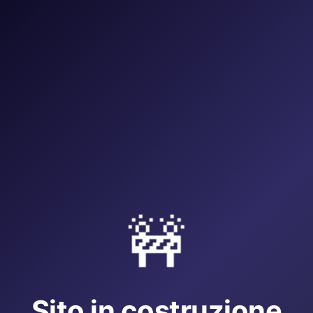
🚧
Sito in costruzione