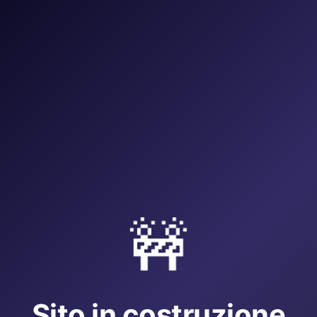
🚧
Sito in costruzione