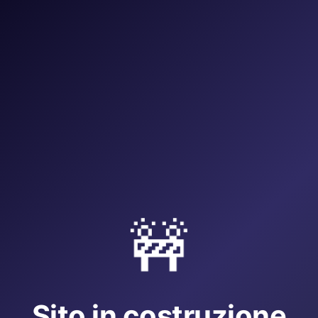
🚧
Sito in costruzione