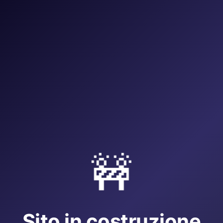
🚧
Sito in costruzione