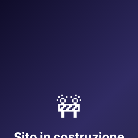
🚧
Sito in costruzione