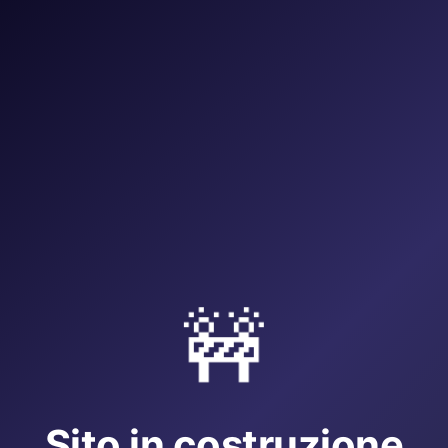
🚧
Sito in costruzione