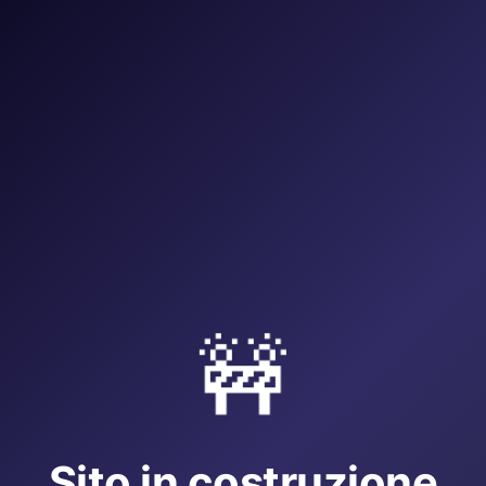
🚧
Sito in costruzione