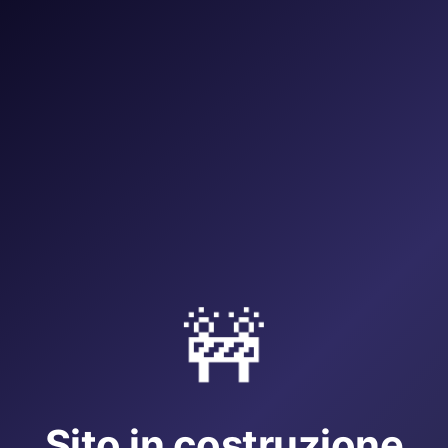
🚧
Sito in costruzione