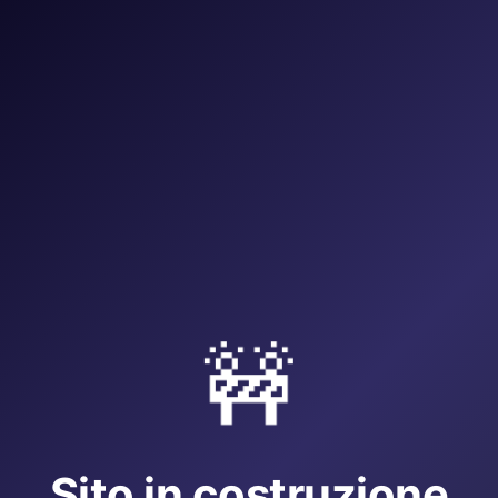
🚧
Sito in costruzione