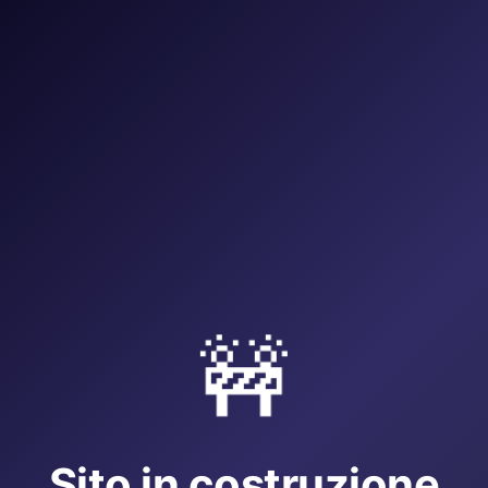
🚧
Sito in costruzione