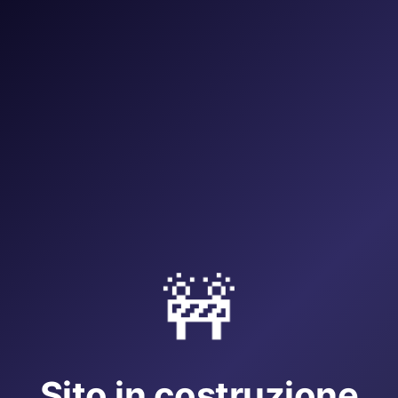
🚧
Sito in costruzione