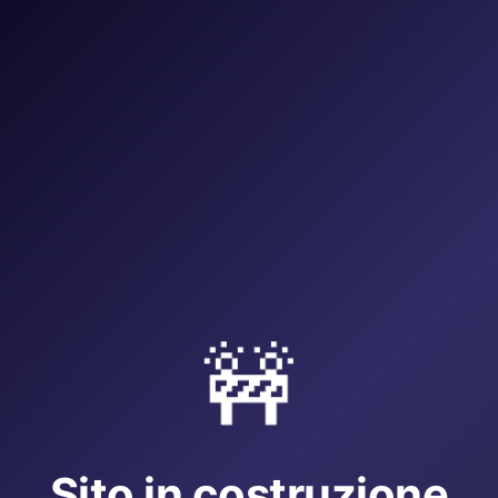
🚧
Sito in costruzione