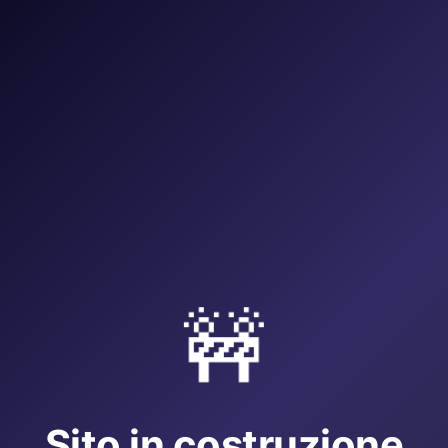
🚧
Sito in costruzione