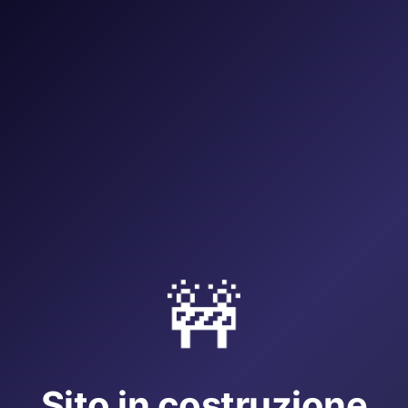
🚧
Sito in costruzione