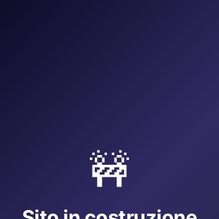
🚧
Sito in costruzione