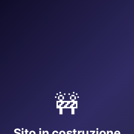
🚧
Sito in costruzione