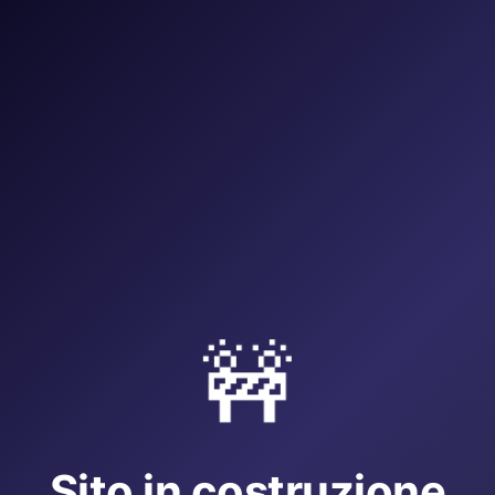
🚧
Sito in costruzione