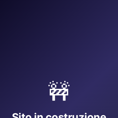
🚧
Sito in costruzione