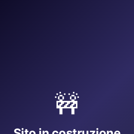
🚧
Sito in costruzione