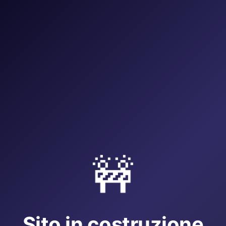
🚧
Sito in costruzione