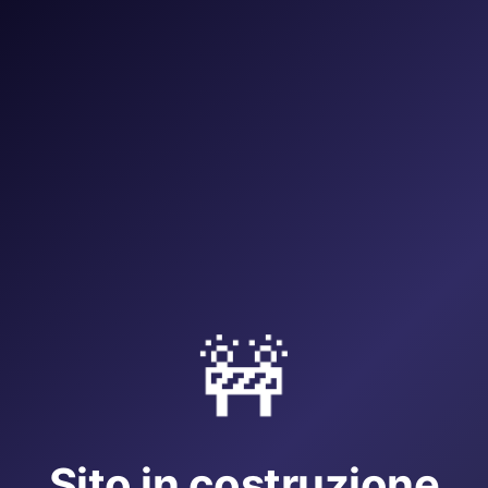
🚧
Sito in costruzione