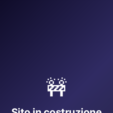
🚧
Sito in costruzione