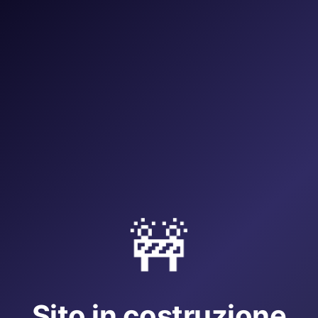
🚧
Sito in costruzione