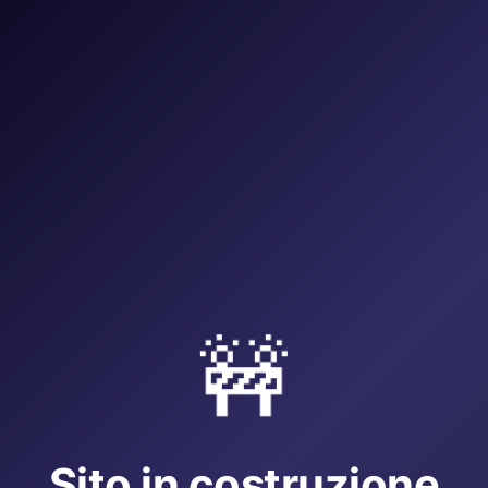
🚧
Sito in costruzione