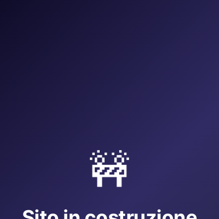
🚧
Sito in costruzione