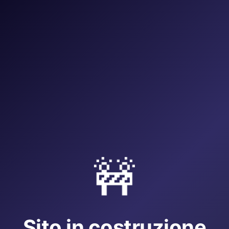
🚧
Sito in costruzione